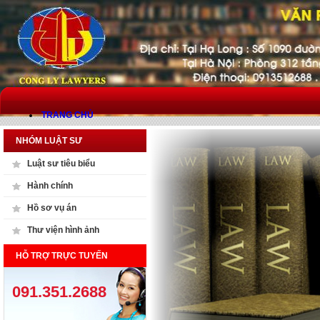
TRANG CHỦ
NHÓM LUẬT SƯ
GIỚI THIỆU
Luật sư tiêu biểu
Giới thiệu chung
Hành chính
Lĩnh vực hoạt động
Hồ sơ vụ án
Thành viên
Thư viện hình ảnh
Luật sư
HỖ TRỢ TRỰC TUYẾN
Nhân viên hành chính
091.351.2688
DỊCH VỤ