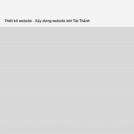
Thiết kế website
-
Xây dựng website
bởi
Tất Thành
fake louis vuitton australia
fake louis vuitton belt
Louis Vuitton Replica
canal street fake b