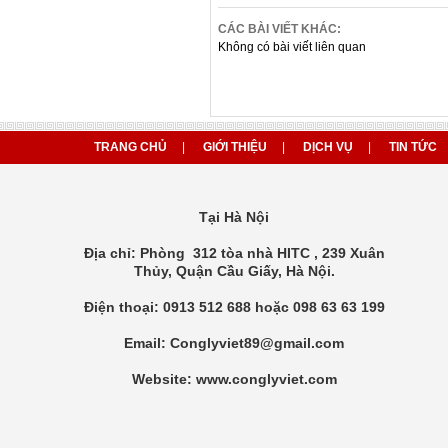
CÁC BÀI VIẾT KHÁC:
Không có bài viết liên quan
TRANG CHỦ
|
GIỚI THIỆU
|
DỊCH VỤ
|
TIN TỨC
Tại Hà Nội
Địa chỉ: Phòng 312 tòa nhà HITC , 239 Xuân
Thủy, Quận Cầu Giấy, Hà Nội.
Điện thoại: 0913 512 688 hoặc 098 63 63 199
Email: Conglyviet89@gmail.com
Website: www.conglyviet.com