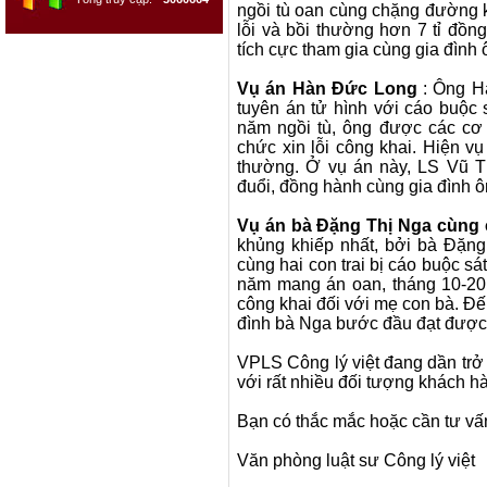
ngồi tù oan cùng chặng đường 
lỗi và bồi thường hơn 7 tỉ đồn
tích cực tham gia cùng gia đình
Vụ án Hàn Đức Long
: Ông H
tuyên án tử hình với cáo buộc
năm ngồi tù, ông được các cơ q
chức xin lỗi công khai. Hiện vụ
thường. Ở vụ án này, LS Vũ Th
đuổi, đồng hành cùng gia đình 
Vụ án bà Đặng Thị Nga cùng 
khủng khiếp nhất, bởi bà Đặng
cùng hai con trai bị cáo buộc s
năm mang án oan, tháng 10-201
công khai đối với mẹ con bà. Đế
đình bà Nga bước đầu đạt được 
VPLS Công lý việt đang dần trở t
với rất nhiều đối tượng khách h
Bạn có thắc mắc hoặc cần tư vấn 
Văn phòng luật sư Công lý việt