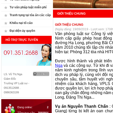
Tư vấn pháp luật miễn phí
GIỚI THIỆU CHUNG
Tranh tụng tại tòa án các cấp
Khiếu nại tố cáo
GIỚI THIỆU CHUNG
(Ngày đăng: 19/09/2019 - Lượt xem: 1708
Đại diện ủy quyền
Văn phòng luật sư Công lý vi
Ninh cấp giấy phép hoạt động 
HỖ TRỢ TRỰC TUYẾN
đường Hạ Long, phường Bãi Chá
năm 2010 chúng tôi lập chi nhá
hiện tại: Phòng 312 tòa nhà HIT
Được hình thành và phát triển
Nga
và các cộng sự. Từ khi đi 
năm kinh nghiệm trong lĩnh vực
dịch vụ pháp lý, cùng với đội n
LS. Vũ Thị Nga
chuyên sâu, tâm huyết với ngh
Giám Đốc
nhiệm của khách hàng, VPLS Cô
Trưởng VP Luật sư -
được quyền lợi, lợi ích hợp ph
0913512688 .
oan gây chấn động những năm
0986363199
Long, Đặng Thị Nga...
Vụ án Nguyễn Thanh Chấn
: 
Đang online:
2
Giang) từng bị kết án oan chu
Tổng truy cập:
3060664