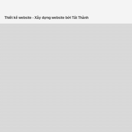
Thiết kế website
-
Xây dựng website
bởi
Tất Thành
ne
Gef?lschte Louis Vuitton Taschen Türkei
louis vuitton imitate kaufen
Louis Vuitton China 