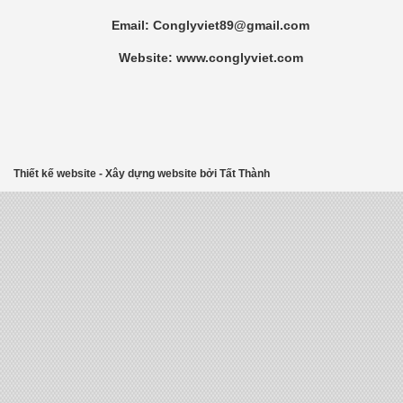
Email: Conglyviet89@gmail.com
Website: www.conglyviet.com
Thiết kế website
-
Xây dựng website
bởi
Tất Thành
imitazioni borse louis vuitton
louis vuitton duffle bag replica
louis vuitton wallet replica
herm