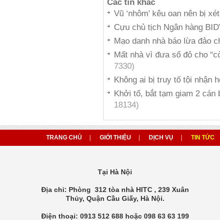
Các tin khác
Vũ ‘nhôm’ kêu oan nên bị xé
Cựu chủ tịch Ngân hàng BID
Mạo danh nhà báo lừa đảo c
Mất nhà vì đưa sổ đỏ cho “c
7330)
Không ai bị truy tố tội nhận h
Khởi tố, bắt tạm giam 2 cán
18134)
TRANG CHỦ
|
GIỚI THIỆU
|
DỊCH VỤ
|
TIN TỨC
Tại Hà Nội
Địa chỉ: Phòng 312 tòa nhà HITC , 239 Xuân
Thủy, Quận Cầu Giấy, Hà Nội.
Điện thoại: 0913 512 688 hoặc 098 63 63 199