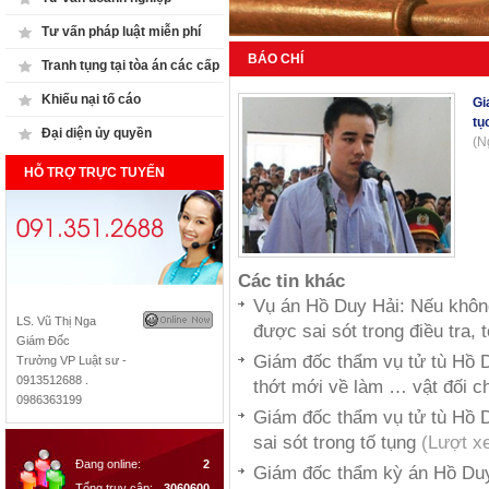
Tư vấn pháp luật miễn phí
BÁO CHÍ
Tranh tụng tại tòa án các cấp
Khiếu nại tố cáo
Gi
tụ
Đại diện ủy quyền
(N
HỖ TRỢ TRỰC TUYẾN
Các tin khác
Vụ án Hồ Duy Hải: Nếu không
LS. Vũ Thị Nga
được sai sót trong điều tra, 
Giám Đốc
Giám đốc thẩm vụ tử tù Hồ D
Trưởng VP Luật sư -
0913512688 .
thớt mới về làm … vật đối 
0986363199
Giám đốc thẩm vụ tử tù Hồ D
sai sót trong tố tụng
(Lượt x
Đang online:
2
Giám đốc thẩm kỳ án Hồ Duy 
Tổng truy cập:
3060600