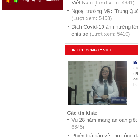
Việt Nam
(Lượt xem: 4981)
Ngoại trưởng Mỹ: ‘Trung Quốc
(Lượt xem: 5458)
Dịch Covid-19 ảnh hưởng lớn
chia sẻ
(Lượt xem: 5410)
TIN TỨC CÔNG LÝ VIỆT
Bí
(N
(P
ca
bấ
Các tin khác
Vụ 28 năm mang án oan giết
6645)
Phiên toà bảo vệ cho công d