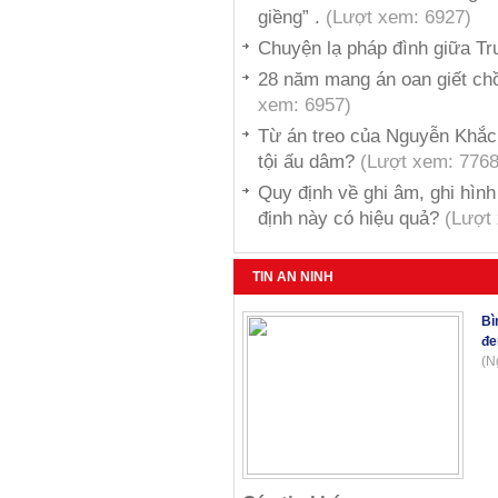
giềng” .
(Lượt xem: 6927)
Chuyện lạ pháp đình giữa T
28 năm mang án oan giết ch
xem: 6957)
Từ án treo của Nguyễn Khắc 
tội ấu dâm?
(Lượt xem: 7768
Quy định về ghi âm, ghi hình
định này có hiệu quả?
(Lượt
TIN AN NINH
Bì
đe
(N